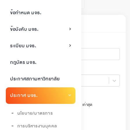
1
ข้อกำหนด มจธ.
ค้นหาเอกสาร
ข้อบังคับ มจธ.
ค้นหา
ระเบียบ มจธ.
กฎบัตร มจธ.
ปี
ประกาศสภามหาวิทยาลัย
ปี
ประกาศ มจธ.
เรียงลำดับ
วันที่ประกาศ ใหม่สุด
วันที่ประกาศ เก่าสุด
นโยบาย/มาตรการ
สถานะ
ใช้งานปัจจุบัน
ยกเลิก
การบริหารงานบุคคล