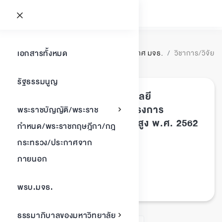
วิชาการ/วิจัย
ประกาศ มจธ.
วิชาการ/วิจัย
เอกสารทั้งหมด
พบเอกสาร
1
รายการ
รัฐธรรมนูญ
ประกาศมหาวิทยาลัยเทคโนโลยี
พระจอมเกล้าธนบุรี เรื่อง โครงการ
พระราชบัญญัติ/พระราช
สนับสนุนหน่วยวิจัยคุณภาพสูง พ.ศ. 2562
กำหนด/พระราชกฤษฎีกา/กฎ
ประกาศ มจธ.
ประเภทเอกสาร :
กระทรวง/ประกาศจาก
วิชาการ/วิจัย
หมวดหมู่เอกสาร :
ภายนอก
12/มิถุนายน/2562
วันที่ประกาศ :
ประกาศ, วิจัย, ทุนสนับสนุน
Tags :
พรบ.มจธ.
ธรรมาภิบาลของมหาวิทยาลัย