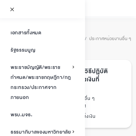
ประกาศหน่วย
เอกสารทั้งหมด
ประกาศหน่วยงานอื่น ๆ
งานอื่น ๆ
รัฐธรรมนูญ
พบเอกสาร
1
รายการ
พระราชบัญญัติ/พระราช
ประกาศสำนักงานคลัง เรื่อง วิธีปฏิบัติ
กำหนด/พระราชกฤษฎีกา/กฎ
สำหรับหน่วยงานในการนำส่งเงินที่
สำนักงานคลัง
กระทรวง/ประกาศจาก
ภายนอก
ประกาศหน่วยงานอื่น ๆ
ประเภทเอกสาร :
21/พฤศจิกายน/2561
วันที่ประกาศ :
พรบ.มจธ.
ประกาศ, สำนักงานคลัง, นำส่งเงิน
Tags :
ธรรมาภิบาลของมหาวิทยาลัย