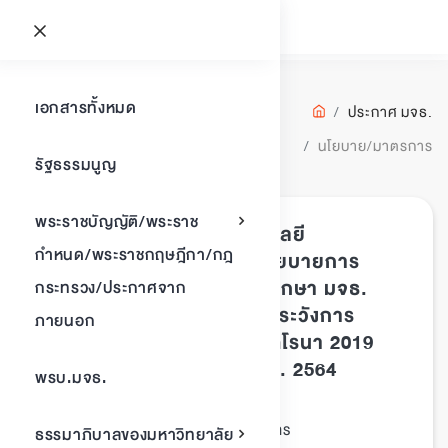
นโยบาย/
เอกสารทั้งหมด
ประกาศ มจธ.
มาตรการ
นโยบาย/มาตรการ
รัฐธรรมนูญ
พบเอกสาร
10
รายการ
พระราชบัญญัติ/พระราช
ประกาศมหาวิทยาลัยเทคโนโลยี
กำหนด/พระราชกฤษฎีกา/กฎ
พระจอมเกล้าธนบุรี เรื่อง นโยบายการ
พัฒนาภาษาอังกฤษของนักศึกษา มจธ.
กระทรวง/ประกาศจาก
ภายใต้มาตรการและการเฝ้าระวังการ
ภายนอก
ระบาดของโรคติดเชื้อไวรัสโคโรนา 2019
(COVID-19) (ฉบับที่ 2) พ.ศ. 2564
พรบ.มจธ.
ประกาศ มจธ.
ประเภทเอกสาร :
นโยบาย/มาตรการ
หมวดหมู่เอกสาร :
ธรรมาภิบาลของมหาวิทยาลัย