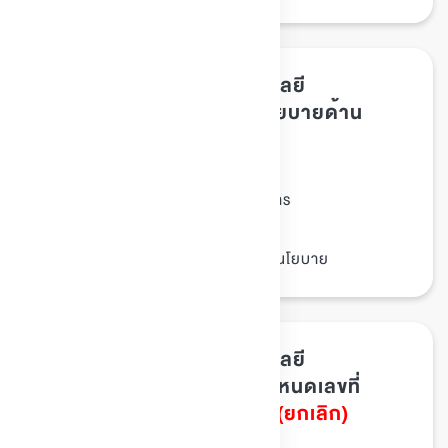
ประกาศมหาวิทยาลัยเทคโนโลยี
พระจอมเกล้าธนบุรี เรื่อง นโยบายด้าน
ทรัพยากรบุคคล พ.ศ. 2559
ประกาศ มจธ.
ประเภทเอกสาร :
นโยบาย/มาตรการ
หมวดหมู่เอกสาร :
08/ธันวาคม/2559
วันที่ประกาศ :
ประกาศ, บริหารงานบุคคล, นโยบาย
Tags :
ประกาศมหาวิทยาลัยเทคโนโลยี
พระจอมเกล้าธนบุรี เรื่อง กำหนดเลขที่
หนังสือประจำหน่วยงานใหม่
(ยกเลิก)