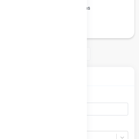
ประกาศ มจธ.
ประเภทเอกสาร :
นโยบาย/มาตรการ
หมวดหมู่เอกสาร :
10/สิงหาคม/2559
วันที่ประกาศ :
ประกาศ, เลขที่หนังสือ
Tags :
1
ค้นหาเอกสาร
ค้นหา
ปี
ปี