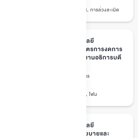
ประกาศ, การคุกคามทางเพศ, การล่วงละเมิด
Tags :
ประกาศมหาวิทยาลัยเทคโนโลยี
พระจอมเกล้าธนบุรี เรื่อง มาตรการงดการ
ใช้โฟมบรรจุอาหาร ในสำนักงานอธิการบดี
ประกาศ มจธ.
ประเภทเอกสาร :
นโยบาย/มาตรการ
หมวดหมู่เอกสาร :
06/กันยายน/2560
วันที่ประกาศ :
ประกาศ, อาหาร, บรรจุภัณฑ์, โฟม
Tags :
ประกาศมหาวิทยาลัยเทคโนโลยี
พระจอมเกล้าธนบุรี เรื่อง นโยบายและ