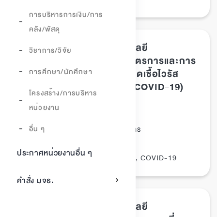
การบริหารการเงิน/การ
คลัง/พัสดุ
ประกาศมหาวิทยาลัยเทคโนโลยี
วิชาการ/วิจัย
พระจอมเกล้าธนบุรี เรื่อง มาตรการและการ
การศึกษา/นักศึกษา
เฝ้าระวังการระบาดของโรคติดเชื้อไวรัส
โคโรนาสายพันธุ์ใหม่ 2019 (COVID-19)
โครงสร้าง/การบริหาร
ฉบับที่ 2
หน่วยงาน
ประกาศ มจธ.
ประเภทเอกสาร :
อื่น ๆ
นโยบาย/มาตรการ
หมวดหมู่เอกสาร :
26/กุมภาพันธ์/2563
วันที่ประกาศ :
ประกาศหน่วยงานอื่น ๆ
ประกาศ, นักศึกษา, บุคลากร, COVID-19
Tags :
คำสั่ง มจธ.
ประกาศมหาวิทยาลัยเทคโนโลยี