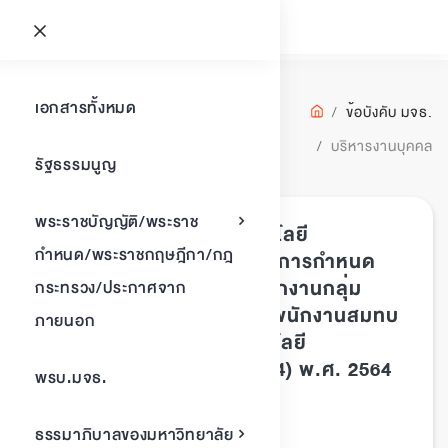
บริหารงาน
เอกสารทั้งหมด
ข้อบังคับ มจธ.
บุคคล
บริหารงานบุคคล
รัฐธรรมนูญ
พบเอกสาร
1
รายการ
พระราชบัญญัติ/พระราช
ข้อบังคับมหาวิทยาลัยเทคโนโลยี
กำหนด/พระราชกฤษฎีกา/กฎ
พระจอมเกล้าธนบุรี ว่าด้วย การกำหนด
ตำแหน่งทางวิชาการของพนักงานกลุ่ม
กระทรวง/ประกาศจาก
วิชาการ อาจารย์พิเศษ และพนักงานสมทบ
ภายนอก
ในสังกัดมหาวิทยาลัยเทคโนโลยี
พระจอมเกล้าธนบุรี (ฉบับที่ 4) พ.ศ. 2564
พรบ.มจธ.
ข้อบังคับ มจธ.
ประเภทเอกสาร :
บริหารงานบุคคล
หมวดหมู่เอกสาร :
ธรรมาภิบาลของมหาวิทยาลัย