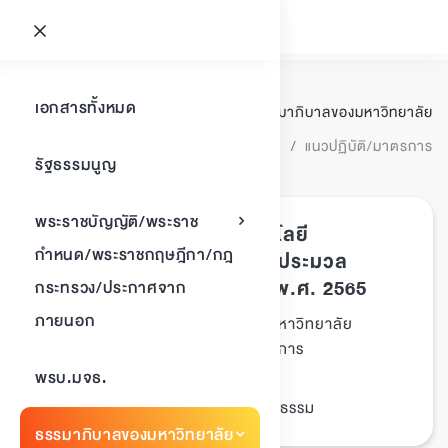
แนวปฏิบัติ/
เอกสารทั้งหมด
ธรรมาภิบาลของมหาวิทยาลัย
มาตรการ
แนวปฏิบัติ/มาตรการ
รัฐธรรมนูญ
พบเอกสาร
4
รายการ
พระราชบัญญัติ/พระราช
ข้อบังคับมหาวิทยาลัยเทคโนโลยี
กำหนด/พระราชกฤษฎีกา/กฎ
พระจอมเกล้าธนบุรี ว่าด้วย ประมวล
จริยธรรมของมหาวิทยาลัย พ.ศ. 2565
กระทรวง/ประกาศจาก
ภายนอก
ธรรมาภิบาลของมหาวิทยาลัย
ประเภทเอกสาร :
แนวปฏิบัติ/มาตรการ
หมวดหมู่เอกสาร :
04/สิงหาคม/2565
วันที่ประกาศ :
พรบ.มจธ.
ข้อบังคับ, จรรยาบรรณ, จริยธรรม
Tags :
ธรรมาภิบาลของมหาวิทยาลัย