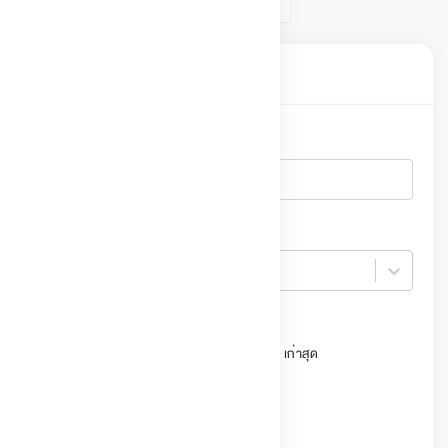
1
ค้นหาเอกสาร
ค้นหา
ปี
ปี
เรียงลำดับ
วันที่ประกาศ ใหม่สุด
วันที่ประกาศ เก่าสุด
สถานะ
ใช้งานปัจจุบัน
ยกเลิก