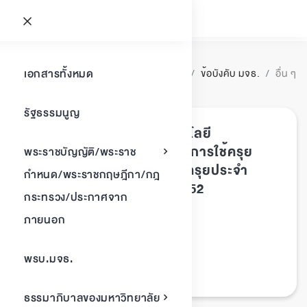
อื่น ๆ
ข้อบังคับ มจธ.
อื่น ๆ
เอกสารทั้งหมด
พบเอกสาร
1
รายการ
รัฐธรรมนูญ
ข้อบังคับมหาวิทยาลัยเทคโนโลยี
พระจอมเกล้าธนบุรี ว่าด้วย การใช้ครุย
พระราชบัญญัติ/พระราช
วิทยฐานะ เข็มวิทยฐานะและครุยประจำ
กำหนด/พระราชกฤษฎีกา/กฎ
ตำแหน่ง (ฉบับที่ 2) พ.ศ. 2552
กระทรวง/ประกาศจาก
ข้อบังคับ มจธ.
ประเภทเอกสาร :
ภายนอก
อื่น ๆ
หมวดหมู่เอกสาร :
18/พฤษภาคม/2552
วันที่ประกาศ :
พรบ.มจธ.
ครุยวิทยฐานะ
Tags :
ธรรมาภิบาลของมหาวิทยาลัย